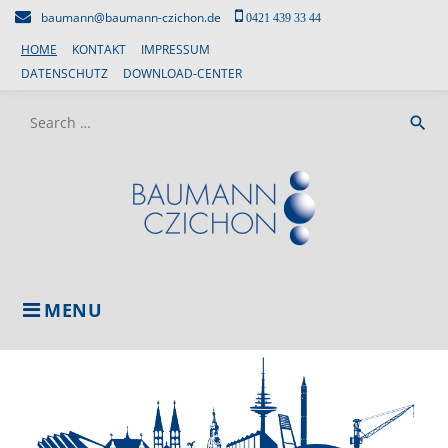
Skip
baumann@baumann-czichon.de
0421 439 33 44
to
HOME
KONTAKT
IMPRESSUM
content
DATENSCHUTZ
DOWNLOAD-CENTER
Search
search
for:
MENU
HOME