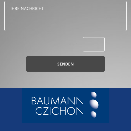
9 + 1
=
SENDEN