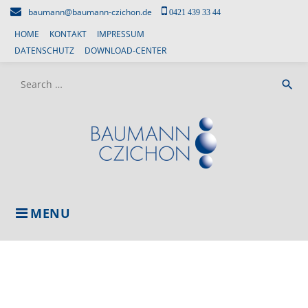
Skip
baumann@baumann-czichon.de
0421 439 33 44
to
HOME
KONTAKT
IMPRESSUM
content
DATENSCHUTZ
DOWNLOAD-CENTER
Search
search
for:
MENU
NORA
WÖLFL