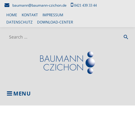
Skip
baumann@baumann-czichon.de
0421 439 33 44
to
HOME
KONTAKT
IMPRESSUM
content
DATENSCHUTZ
DOWNLOAD-CENTER
Search
search
for:
MENU
SEBASTIAN
WALDERA