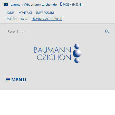
Skip
baumann@baumann-czichon.de
0421 439 33 44
to
HOME
KONTAKT
IMPRESSUM
content
DATENSCHUTZ
DOWNLOAD-CENTER
Search
search
for:
MENU
DOWNLOAD-
CENTER