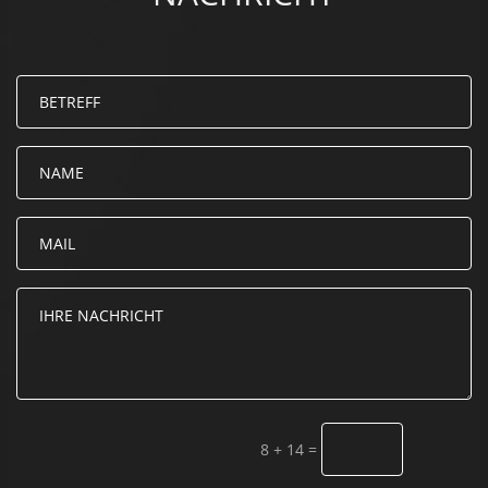
8 + 14
=