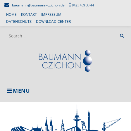
Skip
baumann@baumann-czichon.de
0421 439 33 44
to
HOME
KONTAKT
IMPRESSUM
content
DATENSCHUTZ
DOWNLOAD-CENTER
Search
search
for:
MENU
SCHULUNGEN
UND