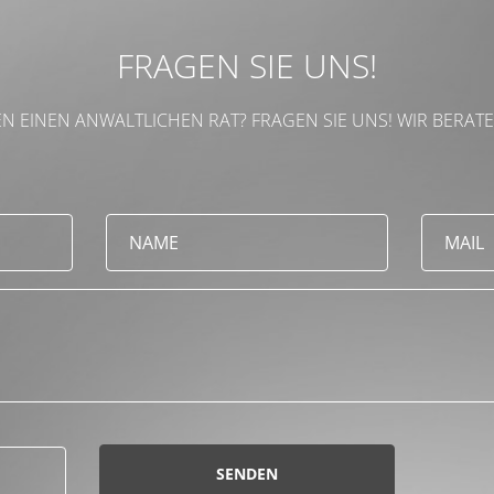
FRAGEN SIE UNS!
N EINEN ANWALTLICHEN RAT? FRAGEN SIE UNS! WIR BERATE
SENDEN