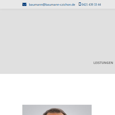
Skip
baumann@baumann-czichon.de
0421 439 33 44
to
content
LEISTUNGEN
BERNHARD
BAUMANN-