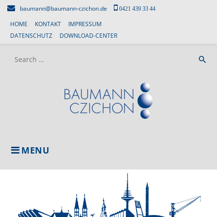
Skip
baumann@baumann-czichon.de
0421 439 33 44
to
HOME
KONTAKT
IMPRESSUM
content
DATENSCHUTZ
DOWNLOAD-CENTER
Search
search
for:
MENU
BERATUNG
UND