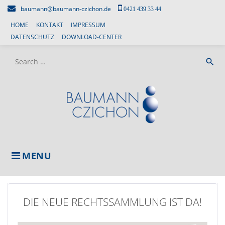
Skip
baumann@baumann-czichon.de
0421 439 33 44
to
HOME
KONTAKT
IMPRESSUM
content
DATENSCHUTZ
DOWNLOAD-CENTER
Search
search
for:
MENU
DIE NEUE RECHTSSAMMLUNG IST DA!